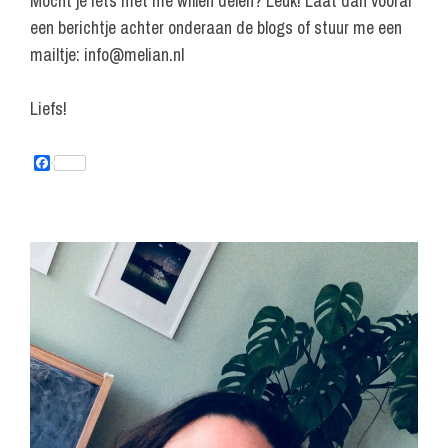
Mocht je iets met me willen delen? Leuk! Laat dan vooral
een berichtje achter onderaan de blogs of stuur me een
mailtje: info@melian.nl
Liefs!
F
a
c
e
b
o
o
k