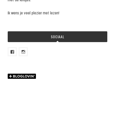
Ik wens je veel plezier met lezen!
SOCIAAL
Bekijk
Bekijk
het
het
profiel
profiel
van
van
melian.nl
melian.nl
op
op
Facebook
Instagram