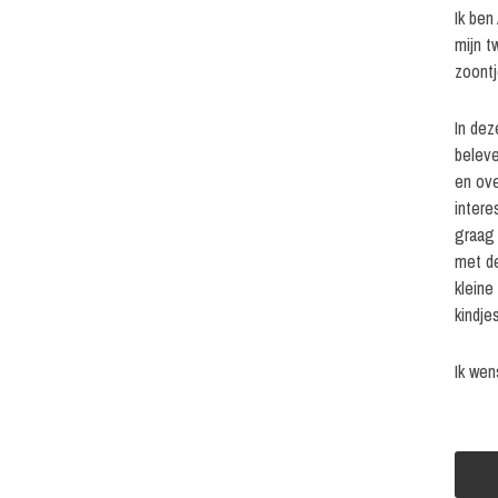
Ik ben
mijn t
zoontj
In dez
beleve
en ove
intere
graag 
met de
kleine
kindjes
Ik wen