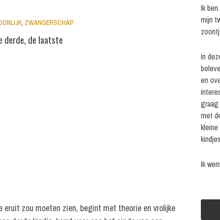
Ik ben
mijn t
OONLIJK
,
ZWANGERSCHAP
zoontj
e derde, de laatste
In dez
beleve
en ove
intere
graag 
met de
kleine
kindjes
Ik wen
 eruit zou moeten zien, begint met theorie en vrolijke