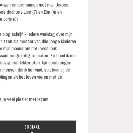
 Arwen en leef samen met man Jeroen,
wee dochters Lise (7) en Elin (4) en
e Joris (0)
e blog schrijf ik iedere werkdag over mijn
nissen als moeder van drie jonge kinderen
r mijn manier om het leven leuk,
ssant en gezellig te maken. Zo houd ik me
bezig met lekker eten, tijd doorbrengen
 mensen die ik lief vind, stilstaan bij de
 dingen en het leven vieren met de
.
s je veel plezier met lezen!
SOCIAAL