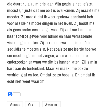
die duurt nu al ruim drie jaar. Mijn gezin is het liefste,
mooiste, fijnste dat me ooit is overkomen. Zij maakte me
moeder. Zij maakt dat ik weer opnieuw aandacht heb
voor alle kleine mooie dingen in het leven. Zij houdt me
als geen ander een spiegel voor. Zij laat me lachen met
haar scherpe gevoel voor humor en haar verrassende
visie en gedachten. Zij leerde me wat het is om écht
geduldig te moeten zijn. Net zoals ze me leerde hoe we
om moeten gaan met zorgen; waar wie die moeten
onderzoeken en waar we die los kunnen laten. Zij is mijn
hart aan de buitenkant. Maar ze maakt me ook zo
verdrietig af en toe. Omdat ze zo boos is. En omdat ik
echt niet weet waarom.
F
a
c
#
#
#
BOOS
FASE
WOEDE
e