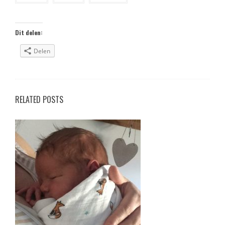
b
o
o
k
Dit delen:
Delen
RELATED POSTS