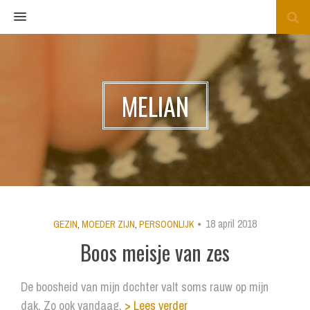
MENU
MELIAN
18 april 2018
GEZIN
,
MOEDER ZIJN
,
PERSOONLIJK
Boos meisje van zes
De boosheid van mijn dochter valt soms rauw op mijn
dak. Zo ook vandaag.
> Lees verder