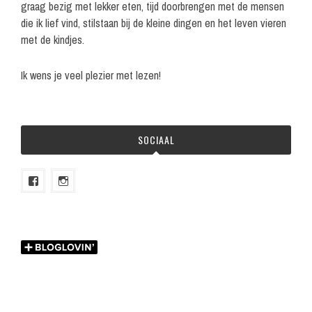
graag bezig met lekker eten, tijd doorbrengen met de mensen
die ik lief vind, stilstaan bij de kleine dingen en het leven vieren
met de kindjes.
Ik wens je veel plezier met lezen!
SOCIAAL
Bekijk
Bekijk
het
het
profiel
profiel
van
van
melian.nl
melian.nl
op
op
Facebook
Instagram