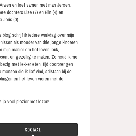
 Arwen en leef samen met man Jeroen,
wee dochters Lise (7) en Elin (4) en
e Joris (0)
e blog schrijf ik iedere werkdag over mijn
nissen als moeder van drie jonge kinderen
r mijn manier om het leven leuk,
ssant en gezellig te maken. Zo houd ik me
bezig met lekker eten, tijd doorbrengen
 mensen die ik lief vind, stilstaan bij de
 dingen en het leven vieren met de
.
s je veel plezier met lezen!
SOCIAAL