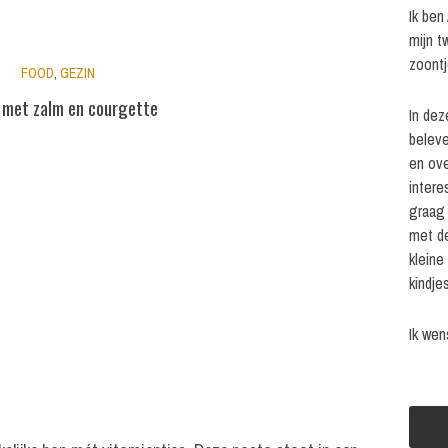
Ik ben
mijn t
zoontj
FOOD
,
GEZIN
 met zalm en courgette
In dez
beleve
en ove
intere
graag 
met de
kleine
kindjes
Ik wen