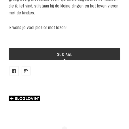
die ik lief vind, stilstaan bij de kleine dingen en het leven vieren
met de kindjes.
Ik wens je veel plezier met lezen!
SOCIAAL
Bekijk
Bekijk
het
het
profiel
profiel
van
van
melian.nl
melian.nl
op
op
Facebook
Instagram