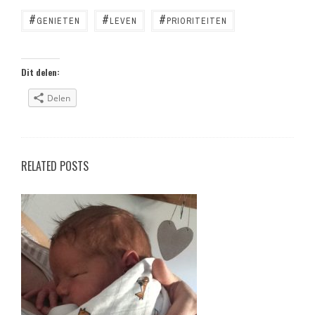
a
c
#
#
#
GENIETEN
LEVEN
PRIORITEITEN
e
b
o
o
k
Dit delen:
Delen
RELATED POSTS