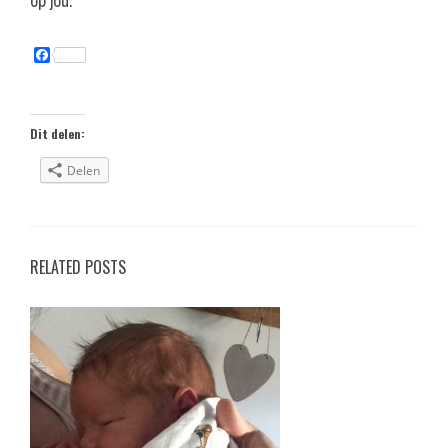
op jou.
F
a
c
e
b
o
Dit delen:
o
k
Delen
RELATED POSTS