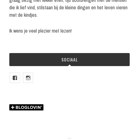
graag bezig met lekker eten, tijd doorbrengen met de mensen
die ik lief vind, stilstaan bij de kleine dingen en het leven vieren
met de kindjes.
Ik wens je veel plezier met lezen!
SOCIAAL
Bekijk
Bekijk
het
het
profiel
profiel
van
van
melian.nl
melian.nl
op
op
Facebook
Instagram