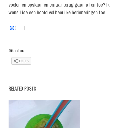
voelen en opslaan en ernaar terug gaan af en toe? Ik
wens Lise een hoofd vol heerlijke herinneringen toe.
F
a
c
e
b
o
Dit delen:
o
k
Delen
RELATED POSTS