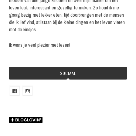
moeder van drie jonge kinderen en over mijn manier om het
leven leuk, interessant en gezellig te maken. Zo houd ik me
graag bezig met lekker eten, tijd doorbrengen met de mensen
die ik lief vind, stilstaan bij de kleine dingen en het leven vieren
met de kindjes.
Ik wens je veel plezier met lezen!
SOCIAAL
Bekijk
Bekijk
het
het
profiel
profiel
van
van
melian.nl
melian.nl
op
op
Facebook
Instagram