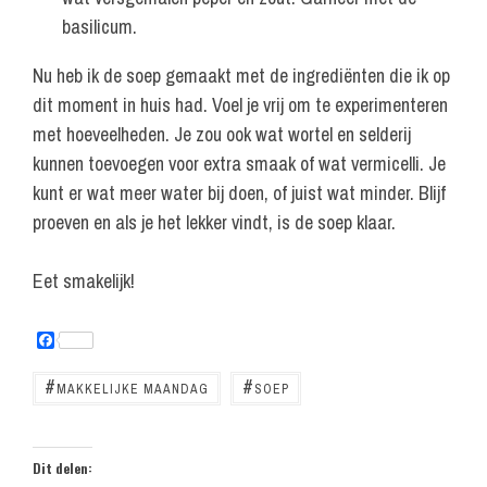
basilicum.
Nu heb ik de soep gemaakt met de ingrediënten die ik op
dit moment in huis had. Voel je vrij om te experimenteren
met hoeveelheden. Je zou ook wat wortel en selderij
kunnen toevoegen voor extra smaak of wat vermicelli. Je
kunt er wat meer water bij doen, of juist wat minder. Blijf
proeven en als je het lekker vindt, is de soep klaar.
Eet smakelijk!
F
a
c
#
#
MAKKELIJKE MAANDAG
SOEP
e
b
o
o
k
Dit delen: