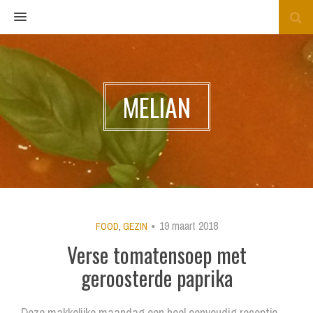
MENU
MELIAN
19 maart 2018
FOOD
,
GEZIN
Verse tomatensoep met
geroosterde paprika
Deze makkelijke maandag een heel eenvoudig receptje