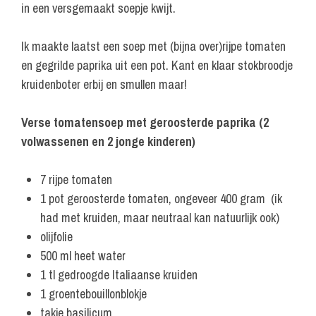
in een versgemaakt soepje kwijt.
Ik maakte laatst een soep met (bijna over)rijpe tomaten
en gegrilde paprika uit een pot. Kant en klaar stokbroodje
kruidenboter erbij en smullen maar!
Verse tomatensoep met geroosterde paprika (2
volwassenen en 2 jonge kinderen)
7 rijpe tomaten
1 pot geroosterde tomaten, ongeveer 400 gram (ik
had met kruiden, maar neutraal kan natuurlijk ook)
olijfolie
500 ml heet water
1 tl gedroogde Italiaanse kruiden
1 groentebouillonblokje
takje basilicum